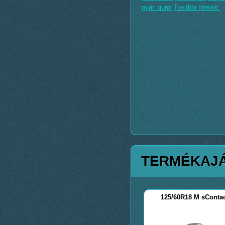
nyári gumi
További híreink:
TERMÉKAJ
125/60R18 M sContac