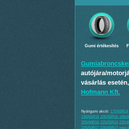
Gumi értékesítés
F
Gumiabroncske
autójára/motorj
vásárlás esetén,
Hofmann Kft.
Nyárigumi akció:
175/65R14
195/65R15
205/55R16
185/
205/60R16
225/55R16
225/
225/50R17
235/65R17
még t