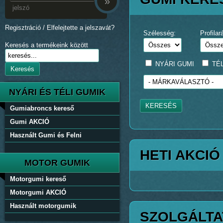
»
Regisztráció
/
Elfelejtette a jelszavát?
Szélesség:
Profilar
Keresés a termékeink között
NYÁRI GUMI
TÉL
Keresés
NYÁRI ÉS TÉLI GUMIK
KERESÉS
Gumiabroncs kereső
Gumi AKCIÓ
Használt Gumi és Felni
HETI AKCIÓ
MOTOR GUMIK
Motorgumi kereső
Motorgumi AKCIÓ
Használt motorgumik
SZOLGÁLTA